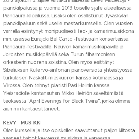
2012 sijoituin 3. sijalle valtakunnallisessa Leevi Madetoja -
pianokilpailussa ja vuonna 2013 toiselle sijalle alueellisessa
Pianoaura-kilpailussa. Lisäksi olen osallistunut Jyväskylän
pianokilpailuun sekä useille mestarikursseille. Olen vuosien
varrella esiintynyt monipuolisesti lied- ja kamarimuusikkona
mm. useissa Eurajoki Bel Canto -festivaalin konserteissa,
Pianoaura-festivaalilla, Nauvon kamarimusiikkipäivillä ja
Joroisten musiikkipäivillä sekä Turun filharmonisen
orkesterin nuorena solistina. Olen myös esittänyt
Sibeliuksen Kullervo-sinfonian pianoversiota yhteistyössä
turkulaisen Naskalit-mieskuoron kanssa kotimaassa ja
Virossa. Olen tehnyt pianisti Pasi Helinin kanssa
Yleisradiolle kantanauhan Mikko Heiniön säveltämästä
teoksesta "April Evenings for Black Twins", jonka olimme
aiemmin kantaesittäneet.
KEVYT MUSIIKKI
Olen kursseilla ja itse opiskellen saavuttanut paljon kiitosta
saaneet taidot kevyessä musiikissa ja vapaassa