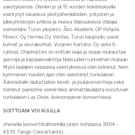
säestyksessä. Olenkin jo yli 15 vuoden kokemuksella
esiintynyt lukuisissa yksityishenkilöiden, yritysten ja
julkisyhteisöjen juhlissa ja muissa tilaisuuksissa (tilaajia
esimerkiksi Turun yliopisto, Åbo Akademi, OP Pohjola,
Fimecc Oy, Hermia Oy, Veritas, Turun kaupunki, useat
kunnat ja seurakunnat, Vuojoen Kartano Oy sekä S-
ryhmä). Ohjelmistoni on erittäin laaja ja osaan mukauttaa
genrejä ja kappalevalintoja tilaisuuden tunnelman mukaan.
Myös laulajien vapaassa säestyksessä olen kokenut. Noin
kymmenen vuoden ajan olen säestänyt turkulaisen
Ääniräätälin laulustudion kevät- ja joulukonsertteja sekä
toiminut pianistina esimerkiksi ammattilaulajista koostuvan
turkulaisen Las Divas -kokoonpanon konserteissa.
SOITTOANI VOI KUULLA
oheisella konserttitaltioinnilla (esim. kohdassa 39:04 -
43:35: Tango Concertante):