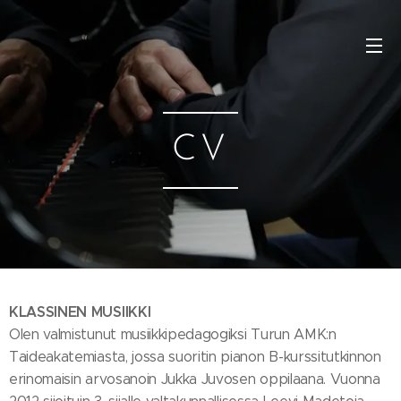
CV
KLASSINEN MUSIIKKI
Olen valmistunut musiikkipedagogiksi Turun AMK:n
Taideakatemiasta, jossa suoritin pianon B-kurssitutkinnon
erinomaisin arvosanoin Jukka Juvosen oppilaana. Vuonna